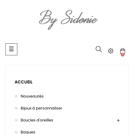
Basculer
☰
la
0
navigation
ACCUEIL
Nouveautés
Bijoux à personnaliser
Boucles d'oreilles
Bagues