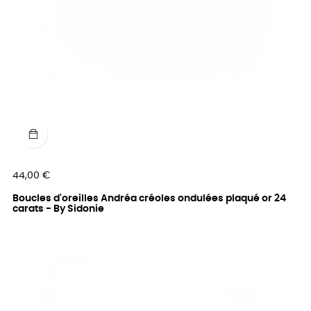
Prix
44,00 €
Boucles d'oreilles Andréa créoles ondulées plaqué or 24
carats - By Sidonie