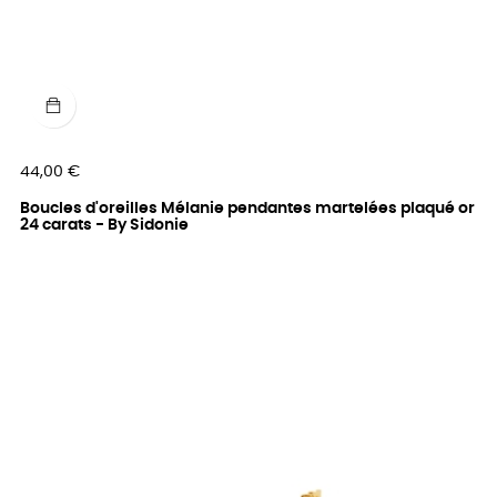
Prix
44,00 €
Boucles d'oreilles Mélanie pendantes martelées plaqué or
24 carats - By Sidonie