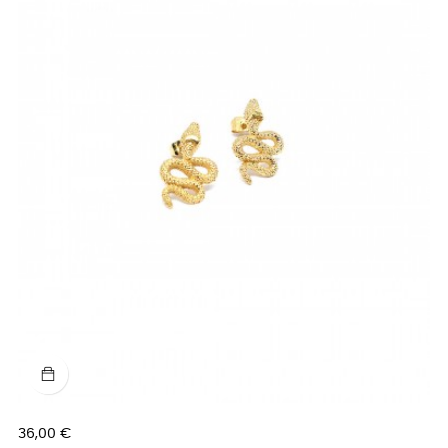
Prix
36,00 €