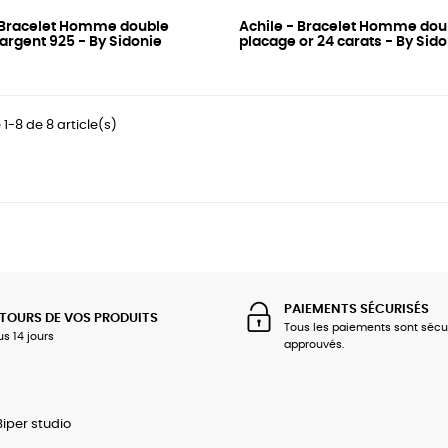
- Bracelet Homme double
Achile - Bracelet Homme dou
argent 925 - By Sidonie
placage or 24 carats - By Sid
 1-8 de 8 article(s)
PAIEMENTS SÉCURISÉS
TOURS DE VOS PRODUITS
Tous les paiements sont sécu
us 14 jours
approuvés.
Biper studio