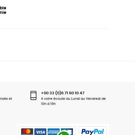
ble
onie
+00 33 (0)6 71 60 10 47
risés et
A votre écoute du Lundi au Vendredi de
10h à 19h