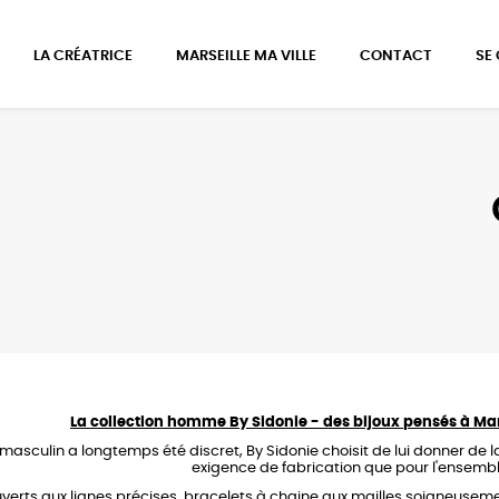
LA CRÉATRICE
MARSEILLE MA VILLE
CONTACT
SE
La collection homme By Sidonie -
des bijoux pensés à Ma
u masculin a longtemps été discret, By Sidonie choisit de lui donner 
exigence de fabrication que pour l'ensemble
verts aux lignes précises, bracelets à chaine aux mailles soigneusem