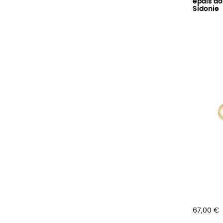
épais do
Sidonie
Prix
67,00 €