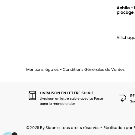
Achile 
placage 
Affichage
Mentions légales
-
Conditions Générales de Ventes
LIVRAISON EN LETTRE SUIVIE
RE
Livraison en lettre suivie avec La Poste
So
dans le monde entier
© 2026 By Sidonie, tous droits réservés - Réalisation par