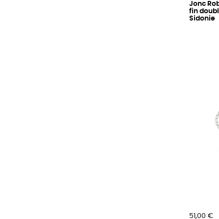
Jonc Rob
fin doub
Sidonie
Prix
51,00 €