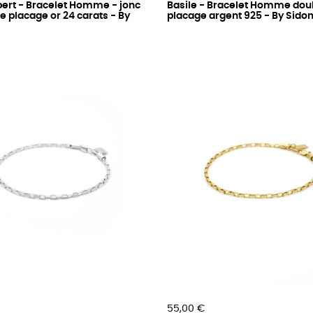
ert - Bracelet Homme - jonc
Basile - Bracelet Homme dou
le placage or 24 carats - By
placage argent 925 - By Sidon
Prix
55,00 €