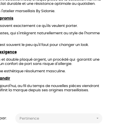
clat durable et une résistance optimale au quotidien.
l'atelier marseillais By Sidonie.
mpromis
savent exactement ce qu'ils veulent porter.
justes, qui s'intègrent naturellement au style de l'homme
est souvent le peu qu'il faut pour changer un look.
'exigence
 et double plaqué argent, un procédé qui garantit une
un confort de port sans risque d'allergie.
ne esthétique résolument masculine.
randir
jourd'hui, au fil du temps de nouvelles pièces viendront
définit la marque depuis ses origines marseillaises.

 par:
Pertinence