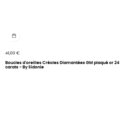
Prix
41,00 €
Boucles d'oreilles Créoles Diamantées GM plaqué or 24
carats - By Sidonie