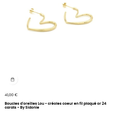
Prix
41,00 €
Boucles d'oreilles Lou - créoles coeur en fil plaqué or 24
carats - By Sidonie