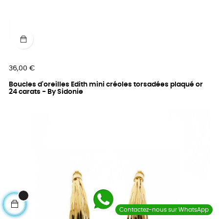
Prix
36,00 €
Boucles d'oreilles Edith mini créoles torsadées plaqué or
24 carats - By Sidonie
Contactez-nous sur WhatsApp