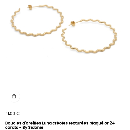
Prix
41,00 €
Boucles d'oreilles Luna créoles texturées plaqué or 24
carats - By Sidonie