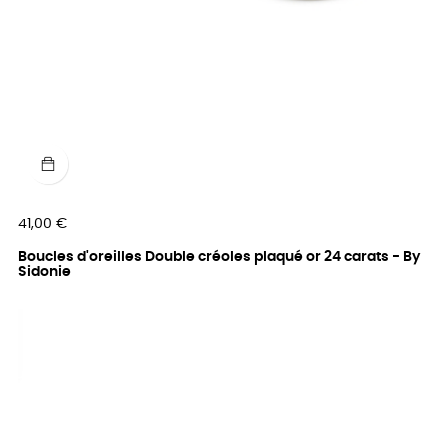
Prix
41,00 €
Boucles d'oreilles Double créoles plaqué or 24 carats - By
Sidonie