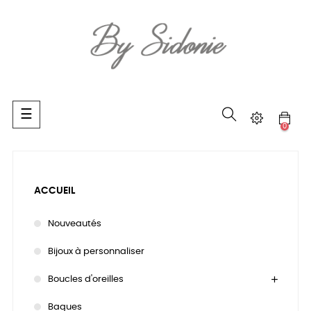
Basculer
☰
la
0
navigation
ACCUEIL
Nouveautés
Bijoux à personnaliser
Boucles d'oreilles
Bagues