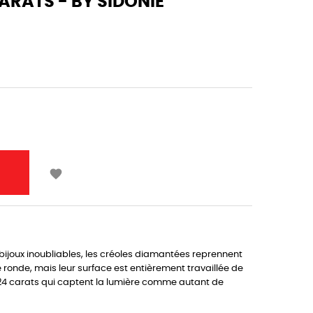
ARATS - BY SIDONIE

s bijoux inoubliables, les créoles diamantées reprennent
e ronde, mais leur surface est entièrement travaillée de
 24 carats qui captent la lumière comme autant de