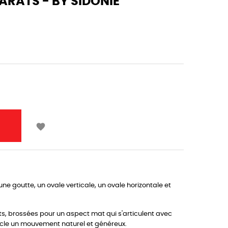
ARATS - BY SIDONIE

e goutte, un ovale verticale, un ovale horizontale et
ts, brossées pour un aspect mat qui s'articulent avec
oucle un mouvement naturel et généreux.