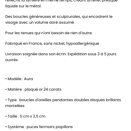
réfléchit la lumière en même temps, créant un effet presque
liquide sur le métal.
Des boucles généreuses et sculpturales, qui encadrent le
visage avec un volume doré assumé.
Pour les tenues qui n'ont besoin de rien d'autre.
Fabriqué en France, sans nickel, hypoallergénique
Livraison soignée dans son écrin. Expédition sous 3 à 5 jours
ouvrés.
• Modèle : Aura
• Matière : plaqué or 24 carats
• Type : boucles d'oreilles pendantes doubles disques brillants
martelées
• Taille : 5 cm x 3,5 cm
• Système : puces fermoirs papillons