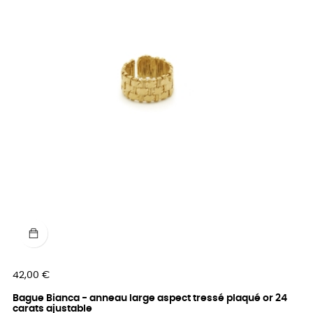
Prix
42,00 €
Bague Bianca - anneau large aspect tressé plaqué or 24
carats ajustable