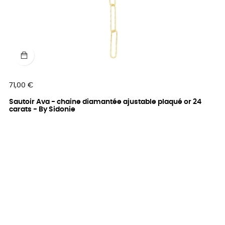
Prix
71,00 €
Sautoir Ava - chaine diamantée ajustable plaqué or 24
carats - By Sidonie