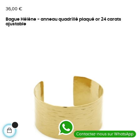
Prix
36,00 €
Bague Hélène - anneau quadrillé plaqué or 24 carats
ajustable
Contactez-nous sur WhatsApp