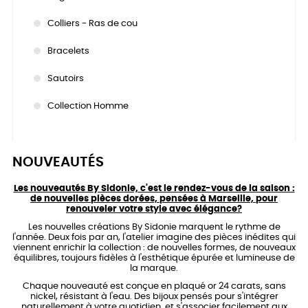
Colliers - Ras de cou
Bracelets
Sautoirs
Collection Homme
NOUVEAUTÉS
Les nouveautés By Sidonie, c'est le rendez-vous de la saison :
de nouvelles pièces dorées, pensées à Marseille, pour
renouveler votre style avec élégance?
Les nouvelles créations By Sidonie marquent le rythme de
l'année. Deux fois par an, l'atelier imagine des pièces inédites qui
viennent enrichir la collection : de nouvelles formes, de nouveaux
équilibres, toujours fidèles à l'esthétique épurée et lumineuse de
la marque.
Chaque nouveauté est conçue en plaqué or 24 carats, sans
nickel, résistant à l'eau. Des bijoux pensés pour s'intégrer
naturellement à votre quotidien, et s'associer facilement aux