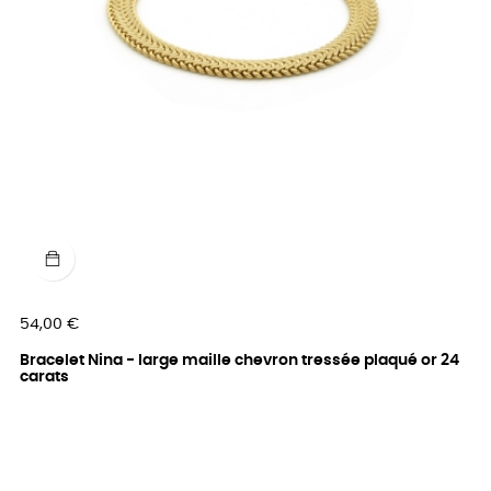
Prix
54,00 €
Bracelet Nina - large maille chevron tressée plaqué or 24
carats