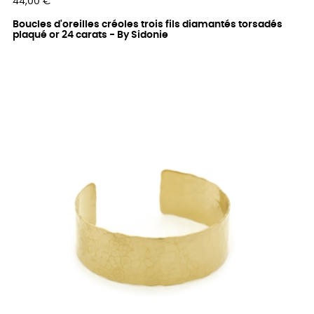
Prix
44,00 €
Boucles d'oreilles créoles trois fils diamantés torsadés
plaqué or 24 carats - By Sidonie