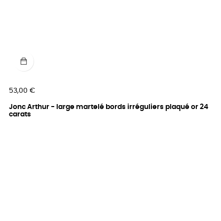
Prix
53,00 €
Jonc Arthur - large martelé bords irréguliers plaqué or 24
carats