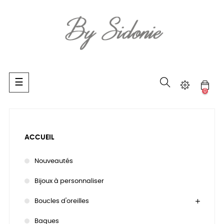
Basculer
☰
la
0
navigation
ACCUEIL
Nouveautés
Bijoux à personnaliser
Boucles d'oreilles
Bagues