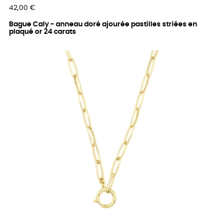
Prix
42,00 €
Bague Caly - anneau doré ajourée pastilles striées en
plaqué or 24 carats