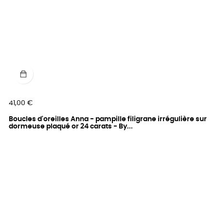
Prix
41,00 €
Boucles d'oreilles Anna - pampille filigrane irrégulière sur
dormeuse plaqué or 24 carats - By...