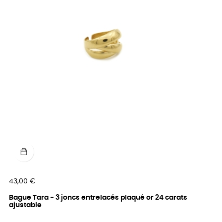
Prix
43,00 €
Bague Tara - 3 joncs entrelacés plaqué or 24 carats
ajustable