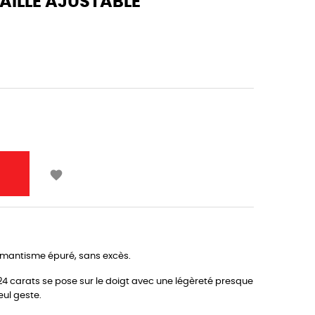
AILLE AJUSTABLE

mantisme épuré, sans excès.
r 24 carats se pose sur le doigt avec une légèreté presque
ul geste.