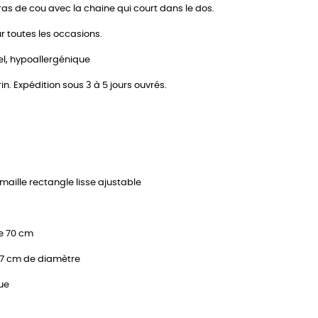
ras de cou avec la chaine qui court dans le dos.
ur toutes les occasions.
el, hypoallergénique
n. Expédition sous 3 à 5 jours ouvrés.
e maille rectangle lisse ajustable
se 70 cm
,7 cm de diamètre
que