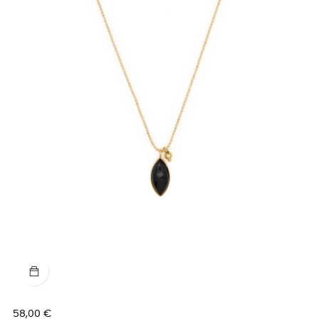
Prix
58,00 €