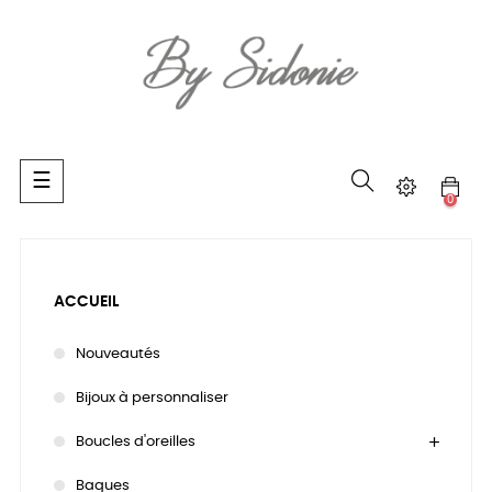
Basculer
☰
la
0
navigation
ACCUEIL
Nouveautés
Bijoux à personnaliser
Boucles d'oreilles
Bagues