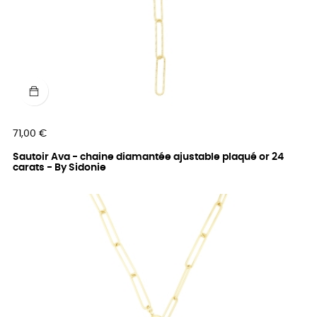
Prix
71,00 €
Sautoir Ava - chaine diamantée ajustable plaqué or 24
carats - By Sidonie