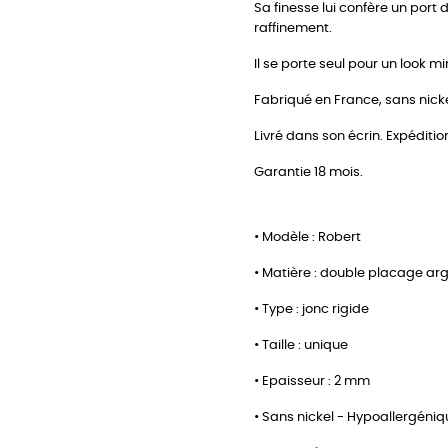
Sa finesse lui confère un port 
raffinement.
Il se porte seul pour un look m
Fabriqué en France, sans nickel
Livré dans son écrin. Expéditio
Garantie 18 mois.
• Modèle : Robert
• Matière : double placage ar
• Type : jonc rigide
• Taille : unique
• Epaisseur : 2 mm
• Sans nickel - Hypoallergéni