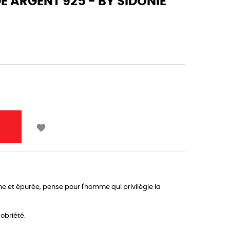
 ARGENT 925 - BY SIDONIE

fine et épurée, pense pour l'homme qui privilégie la
obriété.