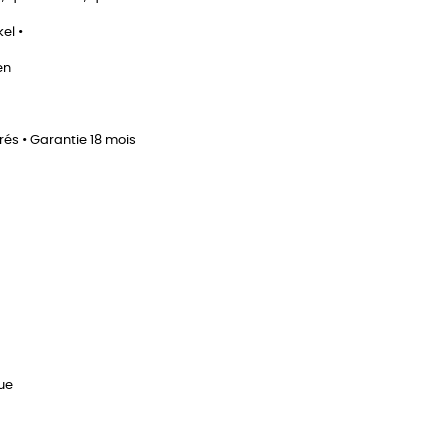
el •
en
rés • Garantie 18 mois
que