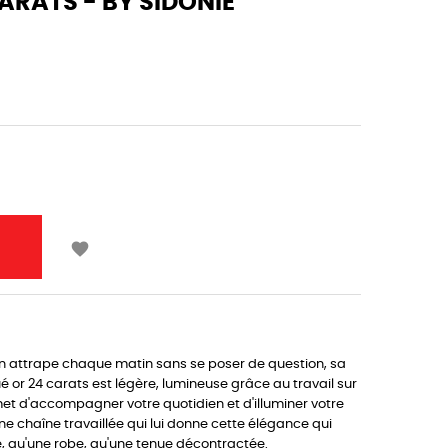
ARATS - BY SIDONIE

u'on attrape chaque matin sans se poser de question, sa
 or 24 carats est légère, lumineuse grâce au travail sur
met d'accompagner votre quotidien et d'illuminer votre
une chaîne travaillée qui lui donne cette élégance qui
e, qu'une robe, qu'une tenue décontractée.