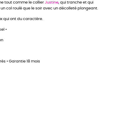
e tout comme le collier
Justine
, qui tranche et qui
c un col roulé que le soir avec un décolleté plongeant.
ux qui ont du caractère.
el •
en
rés • Garantie 18 mois