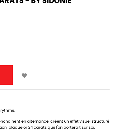
ARATS - BY SIDONIE

 rythme.
enchaînent en alternance, créent un effet visuel structuré
n, plaqué or 24 carats que l'on porterait sur soi.