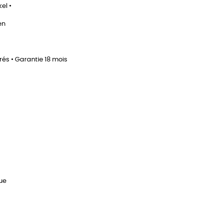
el •
en
rés • Garantie 18 mois
que