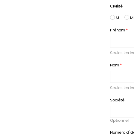
Civilité
M
M
Prénom
Seules les le
Nom
Seules les le
Société
Optionnel
Numéro d'ide