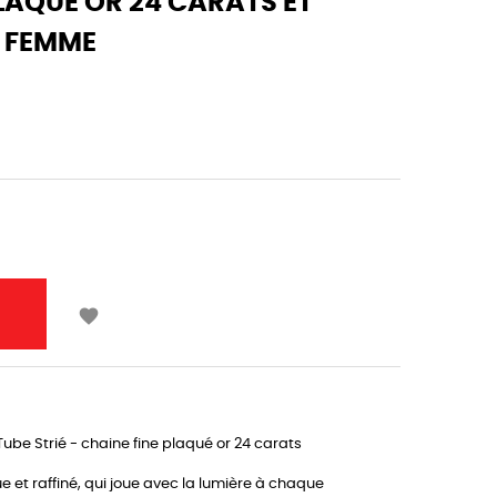
PLAQUÉ OR 24 CARATS ET
E FEMME

Tube Strié - chaine fine plaqué or 24 carats
e et raffiné, qui joue avec la lumière à chaque