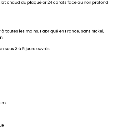
'éclat chaud du plaqué or 24 carats face au noir profond
r à toutes les mains. Fabriqué en France, sans nickel,
n.
on sous 3 à 5 jours ouvrés.
1 cm
que