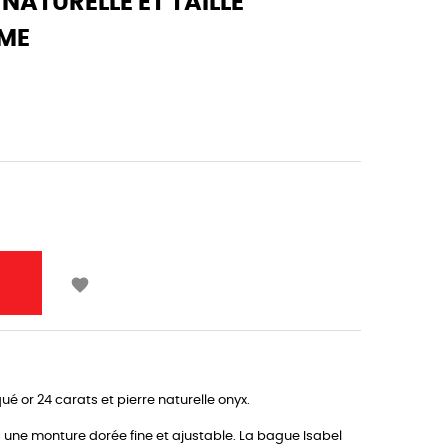
NATURELLE ET TAILLE
MME

é or 24 carats et pierre naturelle onyx.
s une monture dorée fine et ajustable. La bague Isabel